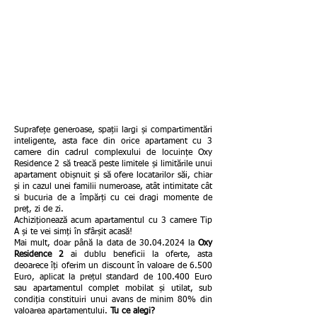
Suprafețe generoase, spații largi și compartimentări
inteligente, asta face din orice apartament cu 3
camere din cadrul complexului de locuințe Oxy
Residence 2 să treacă peste limitele și limitările unui
apartament obișnuit și să ofere locatarilor săi, chiar
și in cazul unei familii numeroase, atât intimitate cât
si bucuria de a împărți cu cei dragi momente de
preț, zi de zi.
Achiziționează acum apartamentul cu 3 camere Tip
A și te vei simți în sfârșit acasă!
Mai mult, doar până la data de
30.04.2024
la
Oxy
Residence 2
ai dublu beneficii la oferte, asta
deoarece îți oferim un discount în valoare de 6.500
Euro, aplicat la prețul standard de 100.400 Euro
sau apartamentul complet mobilat și utilat, sub
condiția constituiri unui avans de minim 80% din
valoarea apartamentului.
Tu ce alegi?