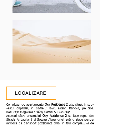
LOCALIZARE
Complexul de apartamente
Oxy Residence 2
este situat în sud-
vestul Capitalei, în cartierul Bucureștean Rahova, pe Șos.
București Măgurele nr.82W, Sector 5, București.
Accesul către ansamblul
Oxy Residence 2
se face rapid din
Strada Antiaeriană și Șoseau Alexandriei, având stație pentru
mijloace de transport poziționată chiar în fața complexului de
locuințe și o poziție excelentă fața de punctele de interes major
din zona, cum sunt școlile, grădinițele, centrele comerciale sau
unitățile de învățământ, totodată
fiind situat la circa 20 de
minute de Piața Unirii
și doar la o distanță de 4 km de viitorul