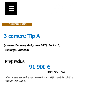
< Mergi înapoi la oferte
3 camere Tip A
Șoseaua București-Măgurele 82W, Sector 5,
București, Romania
Preț redus
91.900 €
inclusiv TVA
*Ofertă este supusă unor termeni și condiții, valabilă până la
data de
30.04.2024
.