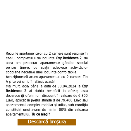
Regulile apartamentelor cu 2 camere sunt rescrise în
cadrul complexului de locuințe
Oxy Residence 2
, de
acea am proiectat apartamente gândite special
pentru tineret cu spații adecvate activităților
cotidiene necesare unei locuințe confortabile.
Achiziționează acum apartamentul cu 2 camere Tip
A și te vei simți în sfârșit acasă!
Mai mult, doar până la data de
30.04.2024
la
Oxy
Residence 2
ai dublu beneficii la oferte, asta
deoarece îți oferim un discount în valoare de 6.500
Euro, aplicat la prețul standard de 79.400 Euro sau
apartamentul complet mobilat și utilat, sub condiția
constituiri unui avans de minim 80% din valoarea
apartamentului.
Tu ce alegi?
Descarcă broșura