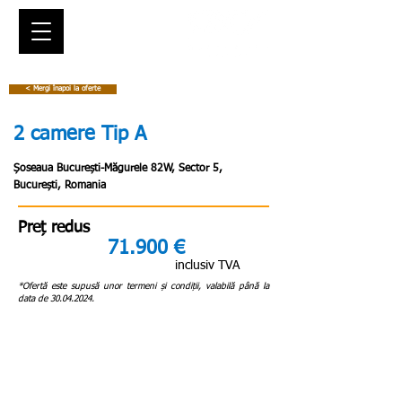
< Mergi înapoi la oferte
2 camere Tip A
Șoseaua București-Măgurele 82W, Sector 5,
București, Romania
Preț redus
71.900 €
inclusiv TVA
*Ofertă este supusă unor termeni și condiții, valabilă până la
data de
30.04.2024
.