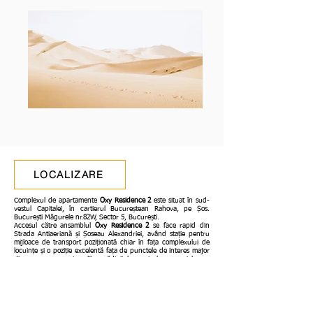
LOCALIZARE
Complexul de apartamente
Oxy Residence 2
este situat în sud-
vestul Capitalei, în cartierul Bucureștean Rahova, pe Șos.
București Măgurele nr.82W, Sector 5, București.
Accesul către ansamblul
Oxy Residence 2
se face rapid din
Strada Antiaeriană și Șoseau Alexandriei, având stație pentru
mijloace de transport poziționată chiar în fața complexului de
locuințe și o poziție excelentă fața de punctele de interes major
din zona, cum sunt școlile, grădinițele, centrele comerciale sau
unitățile de învățământ, totodată
fiind situat la circa 20 de
minute de Piața Unirii
și doar la o distanță de 4 km de viitorul
proiect Măgurele Science Park din cadrul laserului Eli-Np.