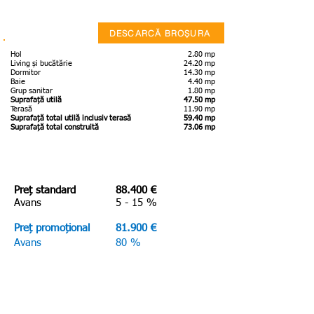
DESCARCĂ BROȘURA
Hol
2.80 mp
Living și bucătărie
24.20 mp
Dormitor
14.30 mp
Baie
4.40 mp
Grup sanitar
1.80 mp
Suprafață utilă
47.50 mp
Terasă
11.90 mp
Suprafață total utilă inclusiv terasă
59.40 mp
Suprafață total construită
73.06 mp
Preț standard
88.400 €
Avans
5 - 15 %
Preț promoțional
81.900 €
Avans
80 %