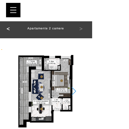
<
>
Apartamente 2 camere
2 CAMERE TIP M1