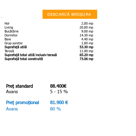
DESCARCĂ BROȘURA
Hol
2.80 mp
Living
20.80 mp
Bucătărie
9.00 mp
Dormitor
14.30 mp
Baie
4.40 mp
Grup sanitar
1.80 mp
Suprafață utilă
53.30 mp
Terasă
11.90 mp
Suprafață total utilă inclusiv terasă
65.20 mp
Suprafață total construită
73.06 mp
Preț standard
88.400€
Avans
5 - 15 %
Preț promoțional
81.900 €
Avans
80 %