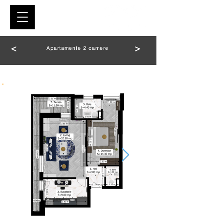
<
>
Apartamente 2 camere
2 CAMERE TIP M