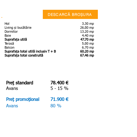
DESCARCĂ BROȘURA
Hol
3.30 mp
Living și bucătărie
26.80 mp
Dormitor
13.20 mp
Baie
4.40 mp
Suprafața utilă
47.70 mp
Terasă
5.80 mp
Balcon
6.70 mp
Suprafața total utilă inclusiv T + B
60.20 mp
Suprafața total construită
67.46 mp
Preț standard
78.400 €
Avans
5 - 15 %
Preț promoțional
71.900 €
Avans
80 %