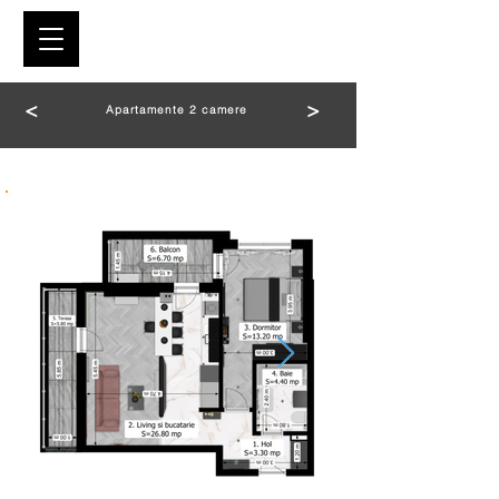
<
>
Apartamente 2 camere
2 CAMERE TIP B1